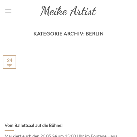
Skip
to
content
KATEGORIE ARCHIV:
BERLIN
24
Apr.
Vom Ballettsaal auf die Bühne!
Markiert euch den 26.05.24 um 15:00 Uhr im Fontane Haus,